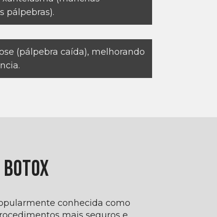
 pálpebras).
ose (pálpebra caída), melhorando
ncia.
e Botox
 popularmente conhecida como
ocedimentos mais seguros e