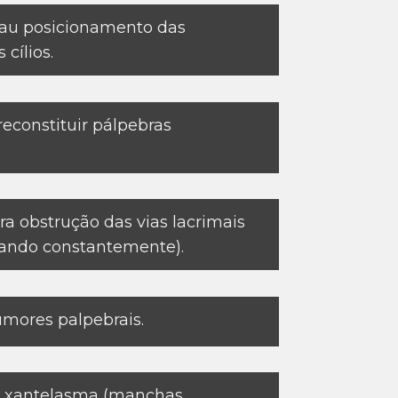
au posicionamento das
 cílios.
reconstituir pálpebras
a obstrução das vias lacrimais
jando constantemente).
mores palpebrais.
 xantelasma (manchas