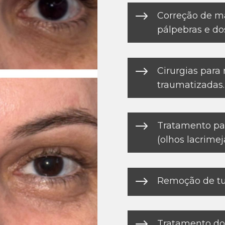
$
Correção de m
pálpebras e dos
$
Cirurgias para 
traumatizadas.
$
Tratamento par
(olhos lacrime
$
Remoção de tu
$
Tratamento do