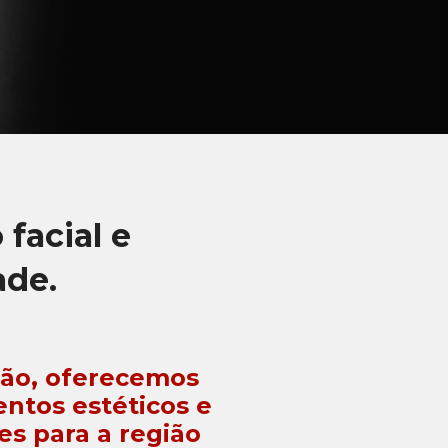
facial e
ade.
são, oferecemos
ntos estéticos e
es para a região