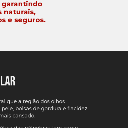
, garantindo
 naturais,
s e seguros.
ular
al que a região dos olhos
pele, bolsas de gordura e flacidez,
mais cansado.
stética das pálpebras tem como