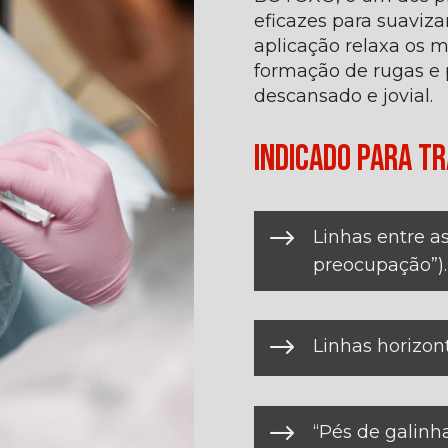
eficazes para suaviza
aplicação relaxa os m
formação de rugas e
descansado e jovial.
Indicado para tr
$
Linhas entre a
preocupação”).
$
Linhas horizont
$
“Pés de galinha