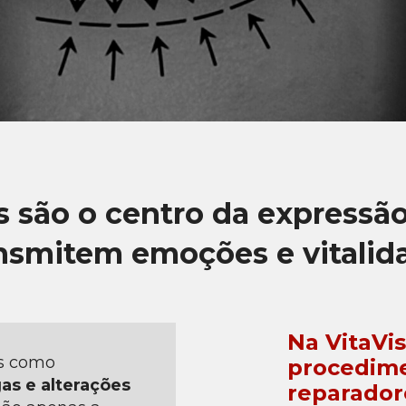
s são o centro da expressão 
nsmitem emoções e vitalid
Na VitaVi
es como
procedime
as e alterações
reparador