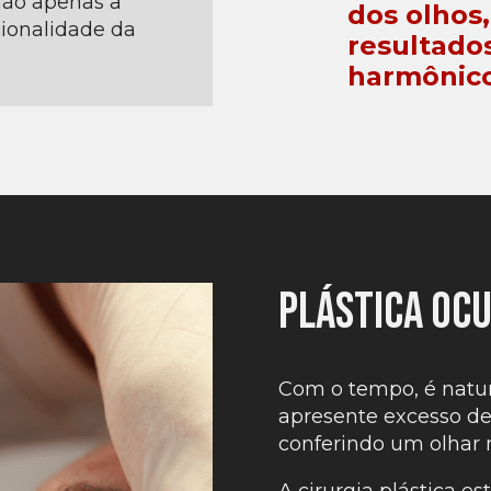
ão apenas a
dos olhos
ionalidade da
resultados
harmônico
Plástica Oc
Com o tempo, é natur
apresente excesso de 
conferindo um olhar 
A cirurgia plástica e