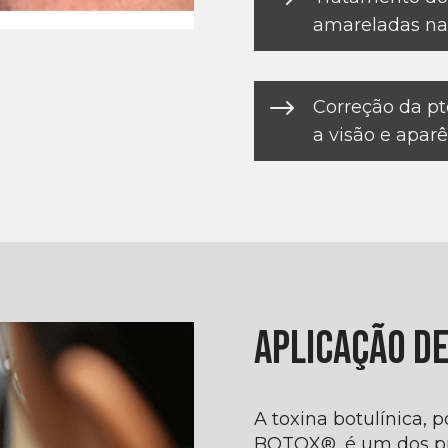
amareladas nas
$
Correção da pt
a visão e aparê
Aplicação d
A toxina botulínica,
BOTOX®, é um dos pr