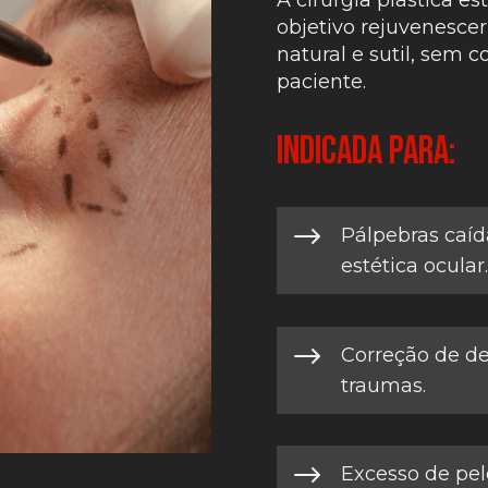
objetivo rejuvenescer
natural e sutil, sem
paciente.
Indicada para:
$
Pálpebras caí
estética ocular.
$
Correção de d
traumas.
$
Excesso de pel