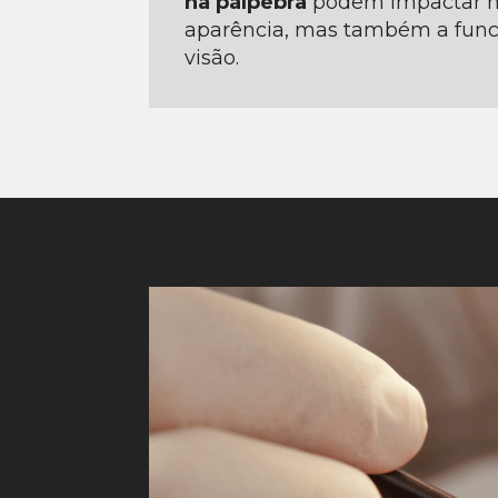
na pálpebra
podem impactar n
aparência, mas também a func
visão.